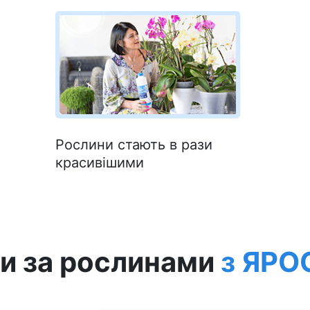
Рослини стають в рази
красивішими
ти за рослинами
з ЯРО