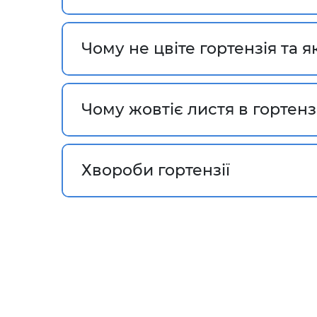
Чому не цвіте гортензія та я
Чому жовтіє листя в гортензі
Хвороби гортензії