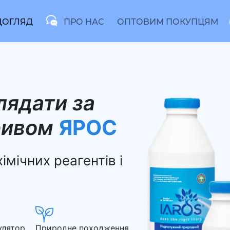
ДОГЛЯД
ПРО НАС
ОПТОВИМ ПОКУПЦЯМ
лядати за
бривом
ЯРОС
імічних реагентів і
улятор
Природне походження