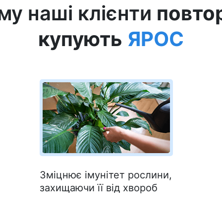
му наші клієнти
повто
купують
ЯРОС
Зміцнює імунітет рослини,
захищаючи її від хвороб