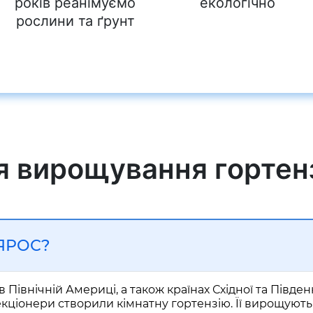
років реанімуємо
екологічно
рослини та ґрунт
я вирощування гортен
 ЯРОС?
в Північній Америці, а також країнах Східної та Півден
кціонери створили кімнатну гортензію. Її вирощують п