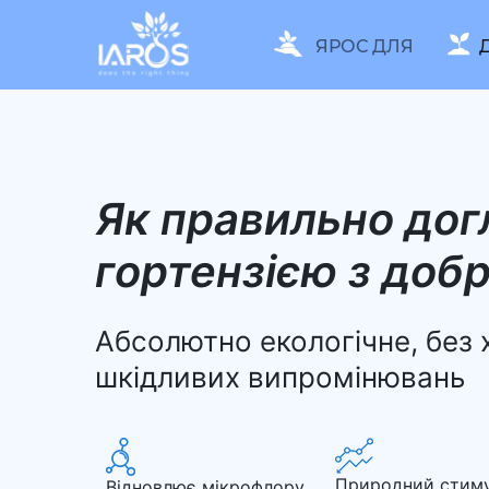
ЯРОС ДЛЯ
Як правильно дог
гортензією з до
Абсолютно екологічне, без х
шкідливих випромінювань
Природний стим
Відновлює мікрофлору