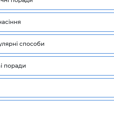
ичні поради
насіння
улярні способи
ві поради