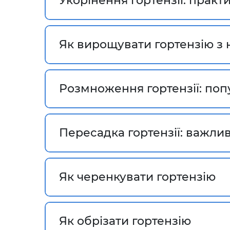
Укорінення гортензії: практ
Як вирощувати гортензію з 
Розмноження гортензії: поп
Пересадка гортензії: важли
Як черенкувати гортензію
Як обрізати гортензію