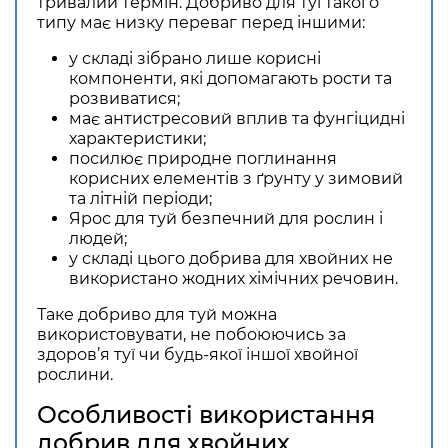
тривалий термін. Добриво для туї такого
типу має низку переваг перед іншими:
у складі зібрано лише корисні
компоненти, які допомагають рости та
розвиватися;
має антистресовий вплив та фунгіцидні
характеристики;
посилює природне поглинання
корисних елементів з ґрунту у зимовий
та літній періоди;
Ярос для туй безпечний для рослин і
людей;
у складі цього добрива для хвойних не
використано жодних хімічних речовин.
Таке добриво для туй можна
використовувати, не побоюючись за
здоров’я туї чи будь-якої іншої хвойної
рослини.
Особливості використання
добрив для хвойних