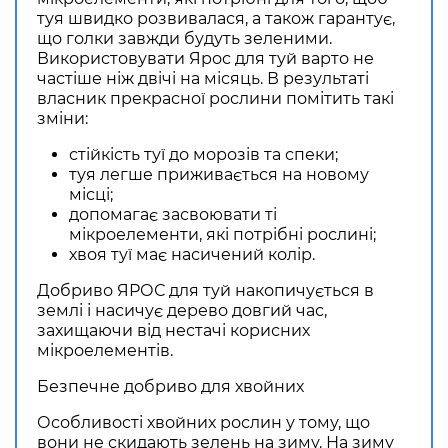
туя швидко розвивалася, а також гарантує,
що голки завжди будуть зеленими.
Використовувати Ярос для туй варто не
частіше ніж двічі на місяць. В результаті
власник прекрасної рослини помітить такі
зміни:
стійкість туї до морозів та спеки;
туя легше приживається на новому
місці;
допомагає засвоювати ті
мікроелементи, які потрібні рослині;
хвоя туї має насичений колір.
Добриво ЯРОС для туй накопичується в
землі і насичує дерево довгий час,
захищаючи від нестачі корисних
мікроелементів.
Безпечне добриво для хвойних
Особливості хвойних рослин у тому, що
вони не скидають зелень на зиму. На зиму