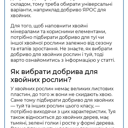
складом, тому треба обирати універсальні
варіанти, наприклад добриво ЯРОС для
хвойних.
Для того, щоб наповнити хвойні
мінералами та корисними елементами,
потрібно підбирати добриво для туї чи
іншої хвойної рослини залежно від сезону
та етапів зростання. Не знаєте, як вибрати
добриво для хвойних рослин і туй, тоді
варто ознайомитись з інформацією у статті.
Як вибрати добрива для
хвойних рослин?
У хвойних рослин немає великих листових
пластин, до того ж вони не скидають хвою.
Саме тому підбирати добриво для хвойних
— туй та інших рослин цього класу, —
потрібно виходячи з цих характеристик. Туя
також відноситься до хвойних дерев, має
тьмяні, зелені голки і росте у формі дерева.