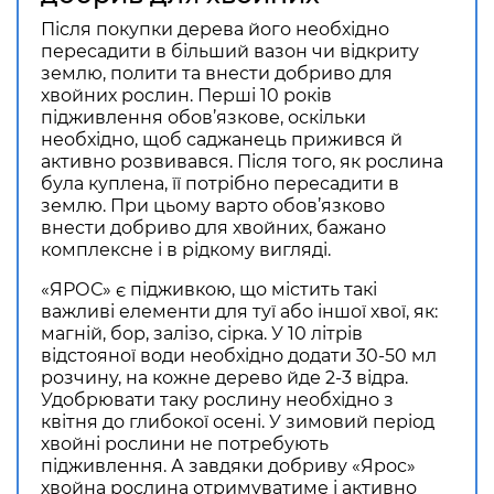
Після покупки дерева його необхідно
пересадити в більший вазон чи відкриту
землю, полити та внести добриво для
хвойних рослин. Перші 10 років
підживлення обов’язкове, оскільки
необхідно, щоб саджанець прижився й
активно розвивався. Після того, як рослина
була куплена, її потрібно пересадити в
землю. При цьому варто обов’язково
внести добриво для хвойних, бажано
комплексне і в рідкому вигляді.
«ЯРОС» є підживкою, що містить такі
важливі елементи для туї або іншої хвої, як:
магній, бор, залізо, сірка. У 10 літрів
відстояної води необхідно додати 30-50 мл
розчину, на кожне дерево йде 2-3 відра.
Удобрювати таку рослину необхідно з
квітня до глибокої осені. У зимовий період
хвойні рослини не потребують
підживлення. А завдяки добриву «Ярос»
хвойна рослина отримуватиме і активно