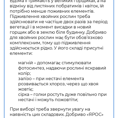
Вдома її тримають у великих горщиках, а на
відміну від листяних побратимів і квіток, їй
потрібно менше поживних елементів.
Підживлення хвойних рослин треба
здійснювати не частіше двох разів за період
вегетації і в момент висадки в новий
горщик або в землю біля будинку. Добриво
для хвойних рослин має бути обов’язково
комплексним, тому що підживлення
здійснюється рідко. У його складі присутні
елементи:
магній – допомагає стимулювати
фотосинтез, надаючи рослині яскравий
колір;
залізо – при нестачі елемента
розвивається хлороз, через що хвоя
жовтіє;
сірка – голки ростуть дуже повільно при
нестачі і можуть пожовтіти;
При виборі треба звернути увагу на
наявність цих складових. Добриво «ЯРОС»