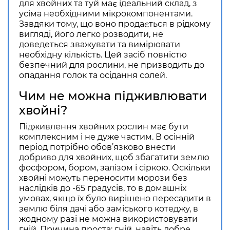
для хвойних та туй має ідеальний склад, з
усіма необхідними мікрокомпонентами.
Завдяки тому, що воно продається в рідкому
вигляді, його легко розводити, не
доведеться зважувати та вимірювати
необхідну кількість. Цей засіб повністю
безпечний для рослини, не призводить до
опадання голок та осідання солей.
Чим не можна підживлювати
хвойні?
Підживлення хвойних рослин має бути
комплексним і не дуже частим. В осінній
період потрібно обов’язково внести
добриво для хвойних, щоб збагатити землю
фосфором, бором, залізом і сіркою. Оскільки
хвойні можуть переносити морози без
наслідків до -65 градусів, то в домашніх
умовах, якщо їх було вирішено пересадити в
землю біля дачі або заміського котеджу, в
жодному разі не можна використовувати
гній. Причина проста: гній, навіть добре