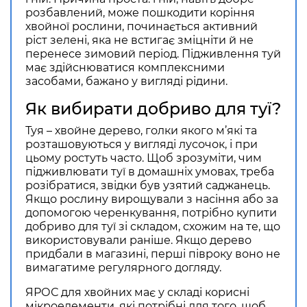
розбавлений, може пошкодити коріння
хвойної рослини, починається активний
ріст зелені, яка не встигає зміцніти й не
перенесе зимовий період. Підживлення туй
має здійснюватися комплексними
засобами, бажано у вигляді рідини.
Як вибирати добриво для туї?
Туя – хвойне дерево, голки якого м’які та
розташовуються у вигляді лусочок, і при
цьому ростуть часто. Щоб зрозуміти, чим
підживлювати туї в домашніх умовах, треба
розібратися, звідки був узятий саджанець.
Якщо рослину вирощували з насіння або за
допомогою черенкування, потрібно купити
добриво для туї зі складом, схожим на те, що
використовували раніше. Якщо дерево
придбали в магазині, перші півроку воно не
вимагатиме регулярного догляду.
ЯРОС для хвойних має у складі корисні
мікроелементи, які потрібні для того, щоб