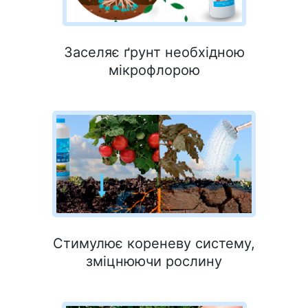
Заселяє ґрунт необхідною
мікрофлорою
Cтимулює кореневу систему,
зміцнюючи рослину