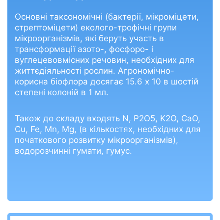
Основні таксономічні (бактерії, мікроміцети,
стрептоміцети) еколого-трофічні групи
мікроорганізмів, які беруть участь в
трансформації азото-, фосфоро- і
вуглецевовмісних речовин, необхідних для
життєдіяльності рослин. Агрономічно-
корисна біофлора досягає 15.6 х 10 в шостій
степені колоній в 1 мл.
Також до складу входять N, P2O5, K2O, CaO,
Cu, Fe, Mn, Mg, (в кількостях, необхідних для
початкового розвитку мікроорганізмів),
водорозчинні гумати, гумус.