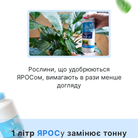
Рослини, що удобрюються
ЯРОСом, вимагають в рази менше
догляду
1 літр
ЯРОС
у
замінює тонну